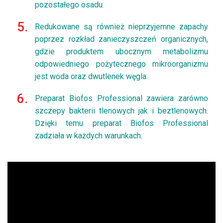
pozostałego osadu.
Redukowane są również nieprzyjemne zapachy
poprzez rozkład zanieczyszczeń organicznych,
gdzie produktem ubocznym metabolizmu
odpowiedniego pożytecznego mikroorganizmu
jest woda oraz dwutlenek węgla.
Preparat Biofos Professional zawiera zarówno
szczepy bakterii tlenowych jak i beztlenowych.
Dzięki temu preparat Biofos Professional
zadziała w każdych warunkach.