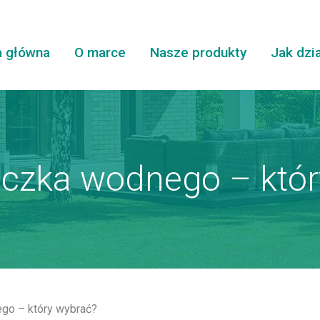
a główna
O marce
Nasze produkty
Jak dzi
 oczka wodnego – któ
ego – który wybrać?