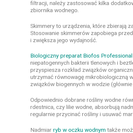
filtracji, należy zastosować kilka dodat
zbiornika wodnego.
Skimmery to urządzenia, które zbierają za
Stosowanie skimmerów zapobiega przedost
i zwiększa jego wydajność.
Biologiczny preparat Biofos Profession
niepatogennych bakterii tlenowych i be
przyspiesza rozkład związków organiczny
utrzymać równowagę mikrobiologiczną w 
związków biogennych w wodzie (głównie 
Odpowiednio dobrane rośliny wodne równie
rdestnica, czy lilie wodne, absorbują n
regularnie przycinać rośliny i usuwać ma
Nadmiar
ryb w oczku wodnym
także może