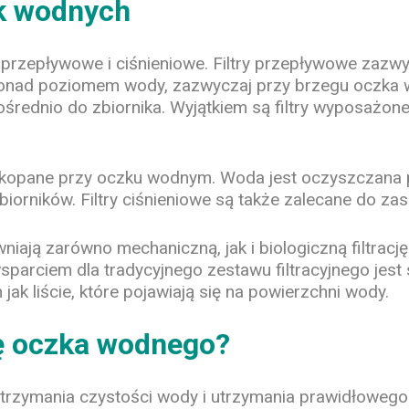
ek wodnych
 przepływowe i ciśnieniowe. Filtry przepływowe zazw
ponad poziomem wody, zazwyczaj przy brzegu oczka 
ośrednio do zbiornika. Wyjątkiem są filtry wyposażone
 zakopane przy oczku wodnym. Woda jest oczyszczana p
iorników. Filtry ciśnieniowe są także zalecane do zasi
iają zarówno mechaniczną, jak i biologiczną filtracj
parciem dla tradycyjnego zestawu filtracyjnego jest
ak liście, które pojawiają się na powierzchni wody.
ję oczka wodnego?
a utrzymania czystości wody i utrzymania prawidłowe