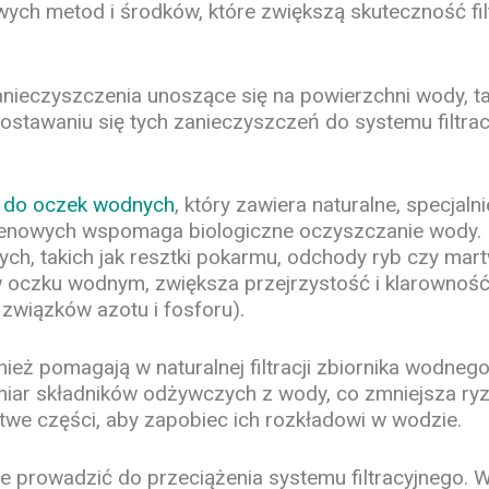
kowych metod i środków, które zwiększą skuteczność fi
nieczyszczenia unoszące się na powierzchni wody, taki
awaniu się tych zanieczyszczeń do systemu filtracy
al do oczek wodnych
, który zawiera naturalne, specja
ztlenowych wspomaga biologiczne oczyszczanie wody.
ch, takich jak resztki pokarmu, odchody ryb czy mart
oczku wodnym, zwiększa przejrzystość i klarowność 
związków azotu i fosforu).
ż pomagają w naturalnej filtracji zbiornika wodnego. 
admiar składników odżywczych z wody, co zmniejsza ry
rtwe części, aby zapobiec ich rozkładowi w wodzie.
 prowadzić do przeciążenia systemu filtracyjnego. W