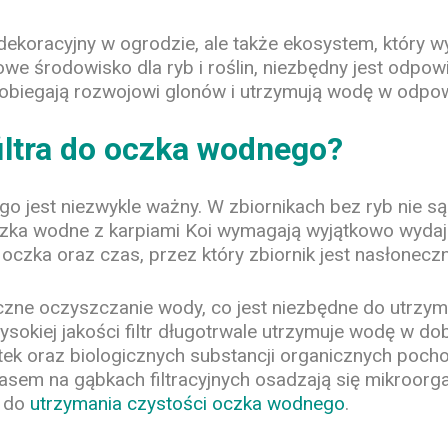
dekoracyjny w ogrodzie, ale także ekosystem, który 
we środowisko dla ryb i roślin, niezbędny jest odpowied
obiegają rozwojowi glonów i utrzymują wodę w odpowi
iltra do oczka wodnego?
 jest niezwykle ważny. W zbiornikach bez ryb nie są 
ka wodne z karpiami Koi wymagają wyjątkowo wydajnej
czka oraz czas, przez który zbiornik jest nasłoneczn
czne oczyszczanie wody, co jest niezbędne do utrzym
kiej jakości filtr długotrwale utrzymuje wodę w dob
tek oraz biologicznych substancji organicznych poch
sem na gąbkach filtracyjnych osadzają się mikroorga
ę do
utrzymania czystości oczka wodnego
.