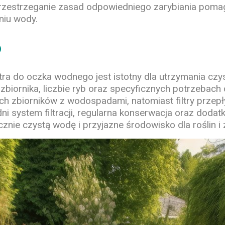
w. Przestrzeganie zasad odpowiedniego zarybiania po
niu wody.
o
a do oczka wodnego jest istotny dla utrzymania czy
zbiornika, liczbie ryb oraz specyficznych potrzebach
nich zbiorników z wodospadami, natomiast filtry prz
i system filtracji, regularna konserwacja oraz dodatk
cznie czystą wodę i przyjazne środowisko dla roślin i 