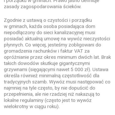
i porządku w gminach. Prawo jasno definiuje
zasady zagospodarowania ścieków.
Zgodnie z ustawą o czystości i porządku
w gminach, każda osoba posiadająca dom
niepodłączony do sieci kanalizacyjnej musi
posiadać aktualną umowę na
wywóz nieczystości
płynnych
. Co więcej, jesteśmy zobligowani do
gromadzenia rachunków i faktur VAT za
opróżnianie przez okres minimum dwóch lat. Brak
takich dowodów skutkuje gigantycznymi
grzywnami (sięgającymi nawet 5 000 zł). Ustawa
określa również minimalną częstotliwość dla
tradycyjnych szamb. Wywóz musi następować co
najmniej na tyle często, by nie dopuścić do
przepełnienia, ale nie rzadziej niż nakazują to
lokalne regulaminy (często jest to wywóz
wielokrotny w ciągu roku).